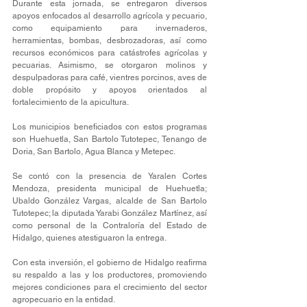
Durante esta jornada, se entregaron diversos 
apoyos enfocados al desarrollo agrícola y pecuario, 
como equipamiento para invernaderos, 
herramientas, bombas, desbrozadoras, así como 
recursos económicos para catástrofes agrícolas y 
pecuarias. Asimismo, se otorgaron molinos y 
despulpadoras para café, vientres porcinos, aves de 
doble propósito y apoyos orientados al 
fortalecimiento de la apicultura.
Los municipios beneficiados con estos programas 
son Huehuetla, San Bartolo Tutotepec, Tenango de 
Doria, San Bartolo, Agua Blanca y Metepec.
Se contó con la presencia de Yaralen Cortes 
Mendoza, presidenta municipal de Huehuetla; 
Ubaldo González Vargas, alcalde de San Bartolo 
Tutotepec; la diputada Yarabi González Martínez, así 
como personal de la Contraloría del Estado de 
Hidalgo, quienes atestiguaron la entrega.
Con esta inversión, el gobierno de Hidalgo reafirma 
su respaldo a las y los productores, promoviendo 
mejores condiciones para el crecimiento del sector 
agropecuario en la entidad.