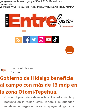
google-site-verification: googlef58eb9216d11ce44.html
google-site-
verification=EbHe_aCAzrs_K4aFIhmluJWdtLIA1Jw8Igo2BhRnt4A
diarioentrelineas
19 mar
Gobierno de Hidalgo beneficia
al campo con más de 13 mdp en
la zona Otomí-Tepehua.
Con el objetivo de fortalecer la actividad agrícola y 
pecuaria en la región Otomí-Tepehua, autoridades 
estatales entregaron diversos apoyos dirigidos a 