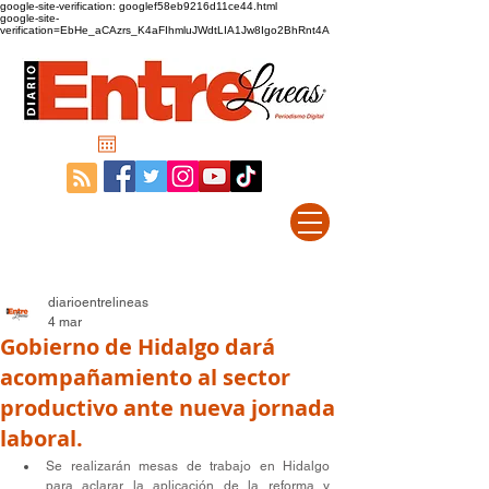
google-site-verification: googlef58eb9216d11ce44.html
google-site-
verification=EbHe_aCAzrs_K4aFIhmluJWdtLIA1Jw8Igo2BhRnt4A
diarioentrelineas
4 mar
Gobierno de Hidalgo dará
acompañamiento al sector
productivo ante nueva jornada
laboral.
Se realizarán mesas de trabajo en Hidalgo 
para aclarar la aplicación de la reforma y 