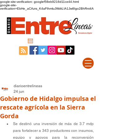
google-site-verification: googlef58eb9216d11ce44.html
google-site-
verification=EbHe_aCAzrs_K4aFIhmluJWdtLIA1Jw8Igo2BhRnt4A
diarioentrelineas
24 jun
Gobierno de Hidalgo impulsa el
rescate agrícola en la Sierra
Gorda
Se destinó una inversión de más de 3.7 mdp 
para fortalecer a 343 productores con insumos, 
equipo y apoyos para la reconversión 