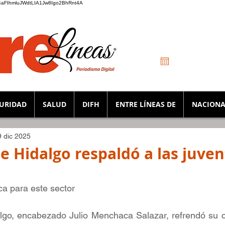
_K4aFIhmluJWdtLIA1Jw8Igo2BhRnt4A
URIDAD
SALUD
DIFH
ENTRE LÍNEAS DE
NACIONA
9 dic 2025
e Hidalgo respaldó a las juve
ica para este sector
lgo, encabezado Julio Menchaca Salazar, refrendó su 