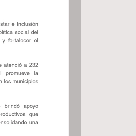
tar e Inclusión 
tica social del 
 fortalecer el 
 atendió a 232 
l promueve la 
n los municipios 
 brindó apoyo 
oductivos que 
onsolidando una 