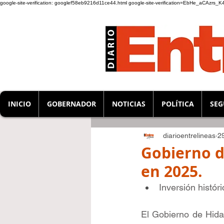
google-site-verification: googlef58eb9216d11ce44.html
google-site-verification=EbHe_aCAzrs
INICIO
GOBERNADOR
NOTICIAS
POLÍTICA
SEG
diarioentrelineas
2
Gobierno d
en 2025.
Inversión histór
El Gobierno de Hida