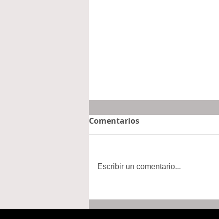
Comentarios
Escribir un comentario...
Concluyen Asambleas
para la Relocalización;