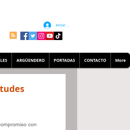
Iniciar sesión
LES
ARGÜENDERO
PORTADAS
CONTACTO
More
ntudes
compromiso con 