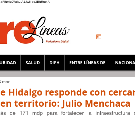
_K4aFIhmluJWdtLIA1Jw8Igo2BhRnt4A
URIDAD
SALUD
DIFH
ENTRE LÍNEAS DE
NACIONA
6 mar
e Hidalgo responde con cerca
 en territorio: Julio Menchac
ás de 171 mdp para fortalecer la infraestructura d