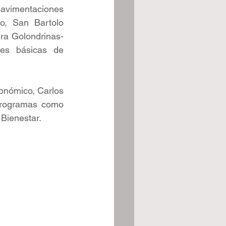
pavimentaciones 
o, San Bartolo 
era Golondrinas-
des básicas de 
conómico, Carlos 
programas como 
 Bienestar.