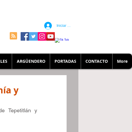
Iniciar sesión
LES
ARGÜENDERO
PORTADAS
CONTACTO
More
nía y
a
e Tepetitlán y 