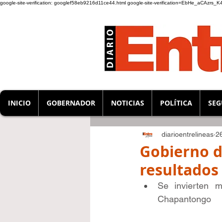
google-site-verification: googlef58eb9216d11ce44.html
google-site-verification=EbHe_aCAzrs
INICIO
GOBERNADOR
NOTICIAS
POLÍTICA
SEG
diarioentrelineas
2
Gobierno d
resultados
Se invierten m
Chapantongo