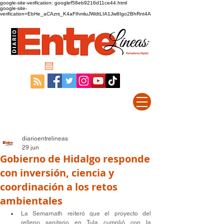
google-site-verification: googlef58eb9216d11ce44.html
google-site-
verification=EbHe_aCAzrs_K4aFIhmluJWdtLIA1Jw8Igo2BhRnt4A
diarioentrelineas
29 jun
Gobierno de Hidalgo responde
con inversión, ciencia y
coordinación a los retos
ambientales
La Semarnath reiteró que el proyecto del 
relleno sanitario en Tula cumplió con la 