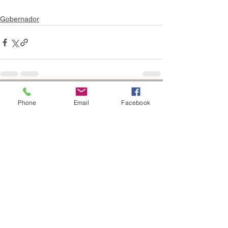
Gobernador
Ver todo
Entradas recientes
Phone
Email
Facebook