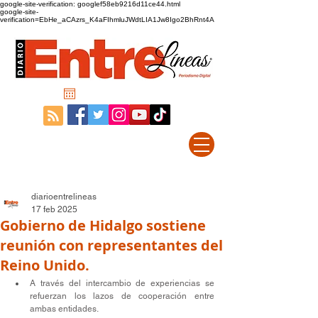
google-site-verification: googlef58eb9216d11ce44.html
google-site-
verification=EbHe_aCAzrs_K4aFIhmluJWdtLIA1Jw8Igo2BhRnt4A
diarioentrelineas
17 feb 2025
Gobierno de Hidalgo sostiene
reunión con representantes del
Reino Unido.
A través del intercambio de experiencias se 
refuerzan los lazos de cooperación entre 
ambas entidades.