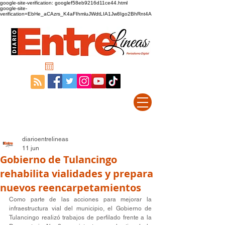
google-site-verification: googlef58eb9216d11ce44.html
google-site-
verification=EbHe_aCAzrs_K4aFIhmluJWdtLIA1Jw8Igo2BhRnt4A
diarioentrelineas
11 jun
Gobierno de Tulancingo
rehabilita vialidades y prepara
nuevos reencarpetamientos
Como parte de las acciones para mejorar la 
infraestructura vial del municipio, el Gobierno de 
Tulancingo realizó trabajos de perfilado frente a la 