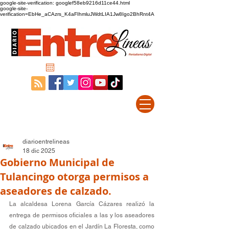
google-site-verification: googlef58eb9216d11ce44.html
google-site-
verification=EbHe_aCAzrs_K4aFIhmluJWdtLIA1Jw8Igo2BhRnt4A
diarioentrelineas
18 dic 2025
Gobierno Municipal de
Tulancingo otorga permisos a
aseadores de calzado.
La alcaldesa Lorena García Cázares realizó la 
entrega de permisos oficiales a las y los aseadores 
de calzado ubicados en el Jardín La Floresta, como 