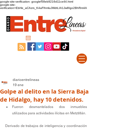
google-site-verification: googlef58eb9216d11ce44.html
google-site-
verification=EbHe_aCAzrs_K4aFIhmluJWdtLIA1Jw8Igo2BhRnt4A
diarioentrelineas
19 ene
Golpe al delito en la Sierra Baja
de Hidalgo, hay 10 detenidos.
Fueron desmantelados dos inmuebles 
utilizados para actividades ilícitas en Metztitlán.
Derivado de trabajos de inteligencia y coordinación 