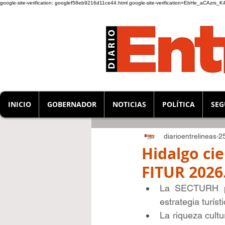
google-site-verification: googlef58eb9216d11ce44.html
google-site-verification=EbHe_aCAzrs
INICIO
GOBERNADOR
NOTICIAS
POLÍTICA
SEG
diarioentrelineas
2
Hidalgo cie
FITUR 2026
La SECTURH par
estrategia turíst
La riqueza cultu