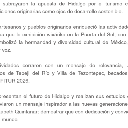
e subrayaron la apuesta de Hidalgo por el turismo co
iciones originarias como ejes de desarrollo sostenible.
artesanos y pueblos originarios enriqueció las actividade
 que la exhibición wixárika en la Puerta del Sol, con 
simbolizó la hermandad y diversidad cultural de México
y voz.
tividades cerraron con un mensaje de relevancia, 
rios de Tepeji del Río y Villa de Tezontepec, becado
 FITUR 2026.
resentan el futuro de Hidalgo y realizan sus estudios 
viaron un mensaje inspirador a las nuevas generaciones
lizabeth Quintanar: demostrar que con dedicación y convic
el mundo. 