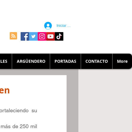
Iniciar sesión
LES
ARGÜENDERO
PORTADAS
CONTACTO
More
 en
rtaleciendo su 
 más de 250 mil 