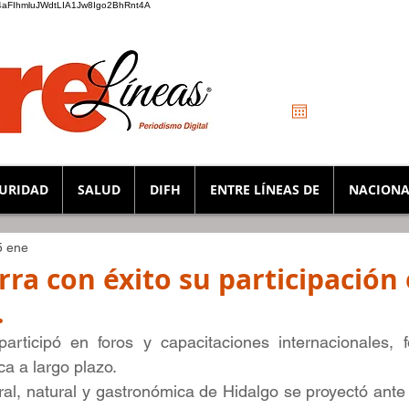
_K4aFIhmluJWdtLIA1Jw8Igo2BhRnt4A
URIDAD
SALUD
DIFH
ENTRE LÍNEAS DE
NACIONA
5 ene
rra con éxito su participación
.
ticipó en foros y capacitaciones internacionales, fo
ica a largo plazo.
ral, natural y gastronómica de Hidalgo se proyectó ante