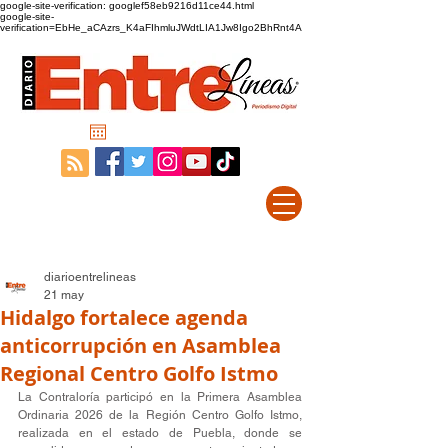
google-site-verification: googlef58eb9216d11ce44.html
google-site-
verification=EbHe_aCAzrs_K4aFIhmluJWdtLIA1Jw8Igo2BhRnt4A
diarioentrelineas
21 may
Hidalgo fortalece agenda
anticorrupción en Asamblea
Regional Centro Golfo Istmo
La Contraloría participó en la Primera Asamblea 
Ordinaria 2026 de la Región Centro Golfo Istmo, 
realizada en el estado de Puebla, donde se 