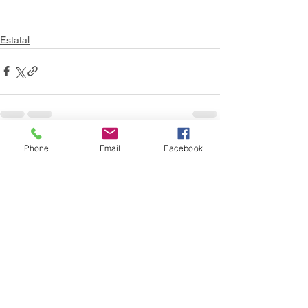
Estatal
Phone
Email
Facebook
Ver todo
Entradas recientes