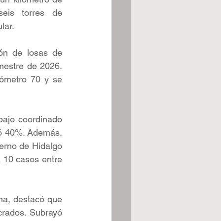
eis torres de 
lar.
ón de losas de 
mestre de 2026. 
lómetro 70 y se 
bajo coordinado 
yó 40%. Además, 
rno de Hidalgo 
 10 casos entre 
na, destacó que 
crados. Subrayó 