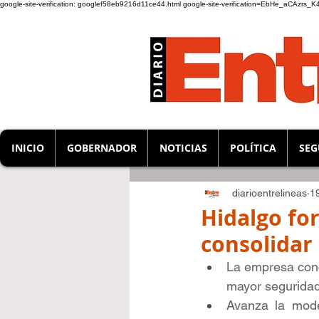
google-site-verification: googlef58eb9216d11ce44.html
google-site-verification=EbHe_aCAzrs
INICIO
GOBERNADOR
NOTICIAS
POLÍTICA
SEG
diarioentrelineas
1
Hidalgo fo
consolidar 
La empresa conc
mayor seguridad 
Avanza la mode