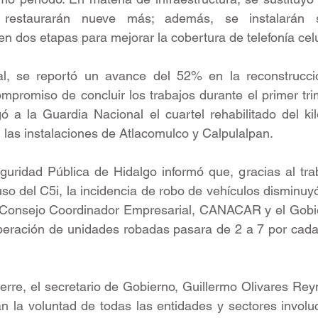
 restaurarán nueve más; además, se instalarán s
n dos etapas para mejorar la cobertura de telefonía celu
al, se reportó un avance del 52% en la reconstrucci
mpromiso de concluir los trabajos durante el primer tri
ó a la Guardia Nacional el cuartel rehabilitado del ki
 las instalaciones de Atlacomulco y Calpulalpan.
guridad Pública de Hidalgo informó que, gracias al tra
uso del C5i, la incidencia de robo de vehículos disminu
l Consejo Coordinador Empresarial, CANACAR y el Gobie
uperación de unidades robadas pasara de 2 a 7 por cada
rre, el secretario de Gobierno, Guillermo Olivares Rey
jan la voluntad de todas las entidades y sectores involu