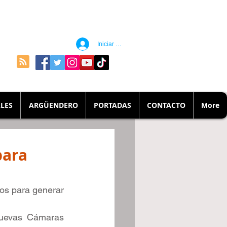
Iniciar sesión
LES
ARGÜENDERO
PORTADAS
CONTACTO
More
para
os para generar 
uevas Cámaras 