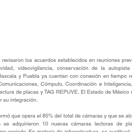
 revisaron los acuerdos establecidos en reuniones prev
idad, videovigilancia, conservación de la autopista 
Tlaxcala y Puebla ya cuentan con conexión en tiempo re
omunicaciones, Cómputo, Coordinación e Inteligencia, 
 lectura de placas y TAG REPUVE. El Estado de México s
r su integración.
ormó que opera el 85% del total de cámaras y que se al
n se adquirieron 10 nuevas cámaras lectoras de pla
mo periodo. En materia de infraestructura, se sustituyó 