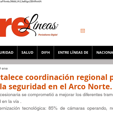
_K4aFIhmluJWdtLIA1Jw8Igo2BhRnt4A
URIDAD
SALUD
DIFH
ENTRE LÍNEAS DE
NACIONA
9 ene
rtalece coordinación regional 
la seguridad en el Arco Norte.
esionaria se comprometió a mejorar los diferentes tram
en la vía .
rnización tecnológica: 85% de cámaras operando, n