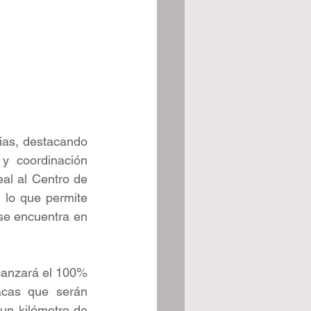
ias, destacando 
y coordinación 
al al Centro de 
lo que permite 
e encuentra en 
canzará el 100% 
cas que serán 
un kilómetro de 