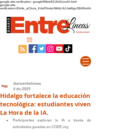
google-site-verification: googlef58eb9216d11ce44.html
google-site-
verification=EbHe_aCAzrs_K4aFIhmluJWdtLIA1Jw8Igo2BhRnt4A
diarioentrelineas
4 dic 2025
Hidalgo fortalece la educación
tecnológica: estudiantes viven
La Hora de la IA.
Participantes exploran la IA a través de 
actividades guiadas en 
CODE.org