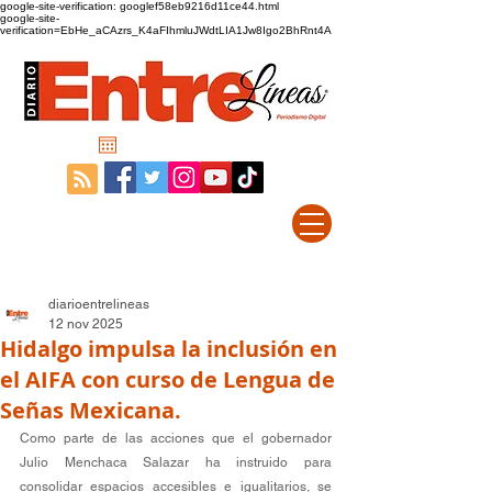
google-site-verification: googlef58eb9216d11ce44.html
google-site-
verification=EbHe_aCAzrs_K4aFIhmluJWdtLIA1Jw8Igo2BhRnt4A
diarioentrelineas
12 nov 2025
Hidalgo impulsa la inclusión en
el AIFA con curso de Lengua de
Señas Mexicana.
Como parte de las acciones que el gobernador 
Julio Menchaca Salazar ha instruido para 
consolidar espacios accesibles e igualitarios, se 