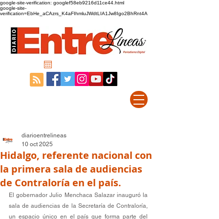
google-site-verification: googlef58eb9216d11ce44.html
google-site-
verification=EbHe_aCAzrs_K4aFIhmluJWdtLIA1Jw8Igo2BhRnt4A
diarioentrelineas
10 oct 2025
Hidalgo, referente nacional con
la primera sala de audiencias
de Contraloría en el país.
El gobernador Julio Menchaca Salazar inauguró la 
sala de audiencias de la Secretaría de Contraloría, 
un espacio único en el país que forma parte del 