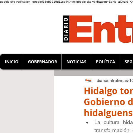
google-site-verification: googlef58eb9216d11ce44.html
google-site-verification=EbHe_aCAzrs
INICIO
GOBERNADOR
NOTICIAS
POLÍTICA
SEG
diarioentrelineas
1
Hidalgo to
Gobierno d
hidalguen
La cultura hid
transformación 