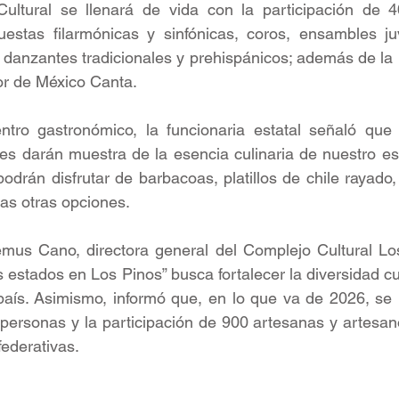
ltural se llenará de vida con la participación de 4
questas filarmónicas y sinfónicas, coros, ensambles ju
o danzantes tradicionales y prehispánicos; además de la p
r de México Canta.
tro gastronómico, la funcionaria estatal señaló que 
les darán muestra de la esencia culinaria de nuestro es
podrán disfrutar de barbacoas, platillos de chile rayado,
has otras opciones.
emus Cano, directora general del Complejo Cultural Los
estados en Los Pinos” busca fortalecer la diversidad cul
aís. Asimismo, informó que, en lo que va de 2026, se h
 personas y la participación de 900 artesanas y artesan
federativas.