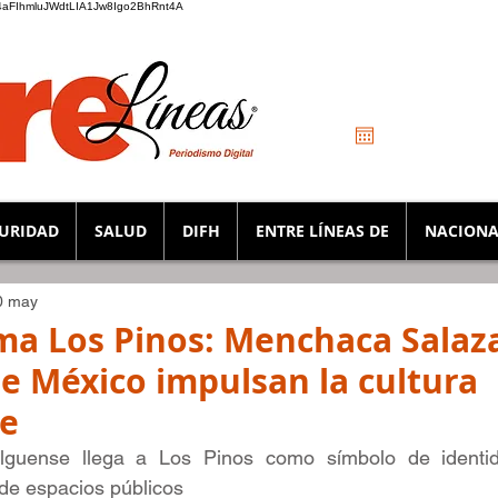
_K4aFIhmluJWdtLIA1Jw8Igo2BhRnt4A
URIDAD
SALUD
DIFH
ENTRE LÍNEAS DE
NACIONA
0 may
ma Los Pinos: Menchaca Salaza
e México impulsan la cultura
se
alguense llega a Los Pinos como símbolo de identida
 de espacios públicos