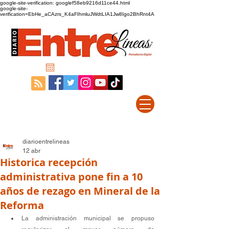
google-site-verification: googlef58eb9216d11ce44.html
google-site-
verification=EbHe_aCAzrs_K4aFIhmluJWdtLIA1Jw8Igo2BhRnt4A
diarioentrelineas
12 abr
Historica recepción
administrativa pone fin a 10
años de rezago en Mineral de la
Reforma
La administración municipal se propuso 