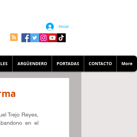
Iniciar sesión
LES
ARGÜENDERO
PORTADAS
CONTACTO
More
orma
el Trejo Reyes, 
abandono en el 