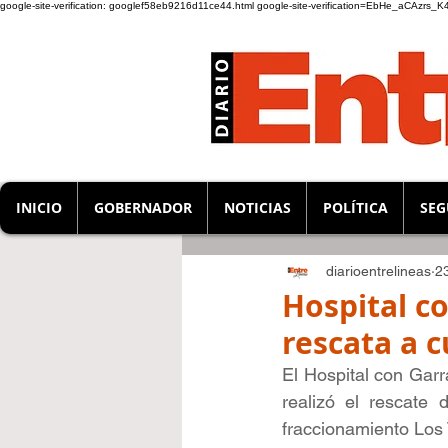
google-site-verification: googlef58eb9216d11ce44.html
google-site-verification=EbHe_aCAzrs
INICIO
GOBERNADOR
NOTICIAS
POLÍTICA
SEG
diarioentrelineas
2
Hospital c
rescata a 
El Hospital con Garr
realizó el rescate
fraccionamiento Los