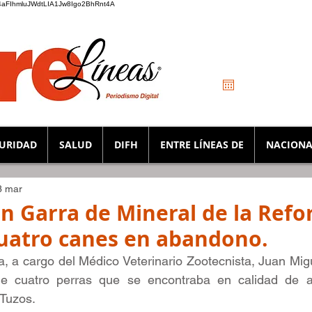
_K4aFIhmluJWdtLIA1Jw8Igo2BhRnt4A
URIDAD
SALUD
DIFH
ENTRE LÍNEAS DE
NACIONA
3 mar
on Garra de Mineral de la Ref
cuatro canes en abandono.
a, a cargo del Médico Veterinario Zootecnista, Juan Migu
 de cuatro perras que se encontraba en calidad de 
 Tuzos.