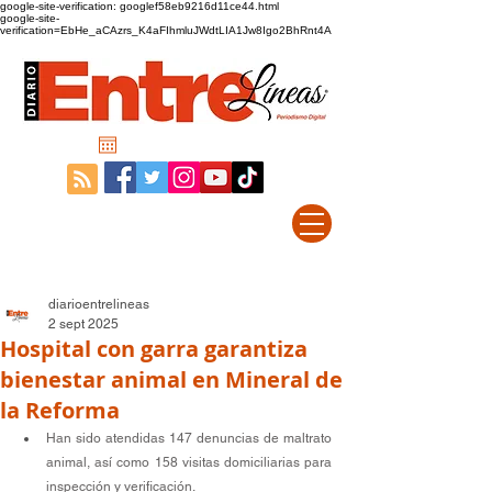
google-site-verification: googlef58eb9216d11ce44.html
google-site-
verification=EbHe_aCAzrs_K4aFIhmluJWdtLIA1Jw8Igo2BhRnt4A
diarioentrelineas
2 sept 2025
Hospital con garra garantiza
bienestar animal en Mineral de
la Reforma
Han sido atendidas 147 denuncias de maltrato 
animal, así como 158 visitas domiciliarias para 
inspección y verificación.