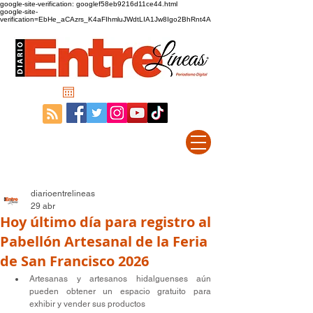
google-site-verification: googlef58eb9216d11ce44.html
google-site-
verification=EbHe_aCAzrs_K4aFIhmluJWdtLIA1Jw8Igo2BhRnt4A
diarioentrelineas
29 abr
Hoy último día para registro al
Pabellón Artesanal de la Feria
de San Francisco 2026
Artesanas y artesanos hidalguenses aún 
pueden obtener un espacio gratuito para 
exhibir y vender sus productos