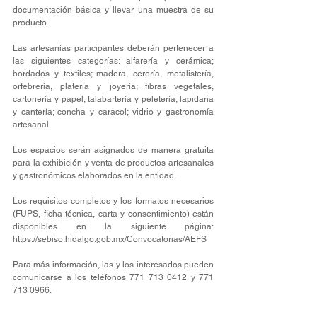
documentación básica y llevar una muestra de su 
producto.
Las artesanías participantes deberán pertenecer a 
las siguientes categorías: alfarería y cerámica; 
bordados y textiles; madera, cerería, metalistería, 
orfebrería, platería y joyería; fibras vegetales, 
cartonería y papel; talabartería y peletería; lapidaria 
y cantería; concha y caracol; vidrio y gastronomía 
artesanal.
Los espacios serán asignados de manera gratuita 
para la exhibición y venta de productos artesanales 
y gastronómicos elaborados en la entidad.
Los requisitos completos y los formatos necesarios 
(FUPS, ficha técnica, carta y consentimiento) están 
disponibles en la siguiente página: 
https://sebiso.hidalgo.gob.mx/Convocatorias/AEFS
Para más información, las y los interesados pueden 
comunicarse a los teléfonos 771 713 0412 y 771 
713 0966.