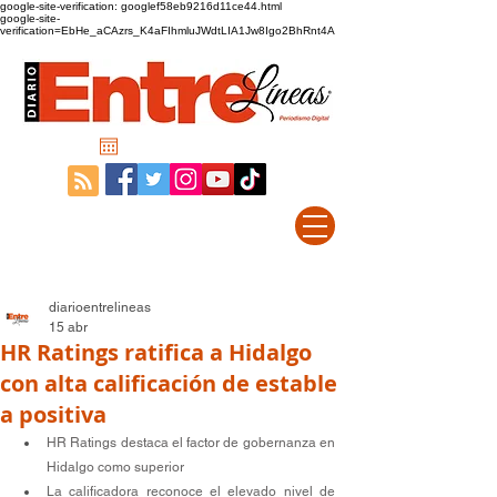
google-site-verification: googlef58eb9216d11ce44.html
google-site-
verification=EbHe_aCAzrs_K4aFIhmluJWdtLIA1Jw8Igo2BhRnt4A
diarioentrelineas
15 abr
HR Ratings ratifica a Hidalgo
con alta calificación de estable
a positiva
HR Ratings destaca el factor de gobernanza en 
Hidalgo como superior
La calificadora reconoce el elevado nivel de 