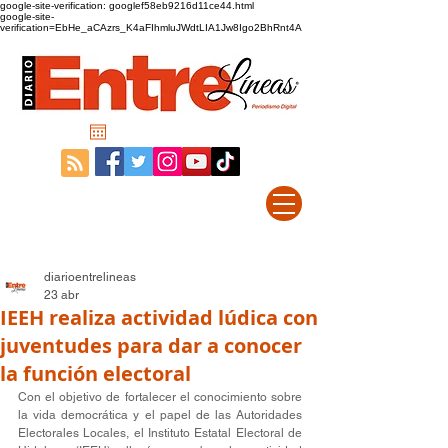
google-site-verification: googlef58eb9216d11ce44.html
google-site-
verification=EbHe_aCAzrs_K4aFIhmluJWdtLIA1Jw8Igo2BhRnt4A
diarioentrelineas
23 abr
IEEH realiza actividad lúdica con
juventudes para dar a conocer
la función electoral
Con el objetivo de fortalecer el conocimiento sobre 
la vida democrática y el papel de las Autoridades 
Electorales Locales, el Instituto Estatal Electoral de 