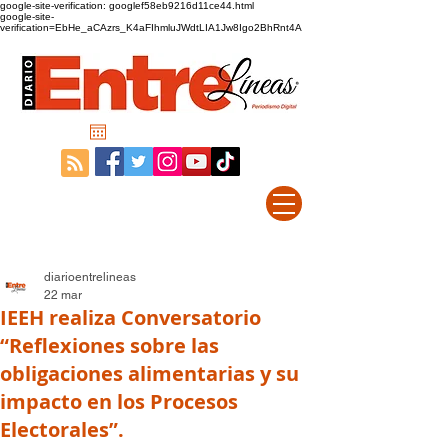
google-site-verification: googlef58eb9216d11ce44.html
google-site-
verification=EbHe_aCAzrs_K4aFIhmluJWdtLIA1Jw8Igo2BhRnt4A
diarioentrelineas
22 mar
IEEH realiza Conversatorio
“Reflexiones sobre las
obligaciones alimentarias y su
impacto en los Procesos
Electorales”.