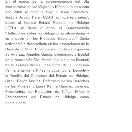
En el marco de la conmemoración del Día 
Internacional de las Mujeres y Niñas, que para este 
año 2026 se condujo bajo el lema “Derechos. 
Justicia. Acción. Para TODAS las mujeres y niñas”, 
desde el Instituto Estatal Electoral de Hidalgo 
(IEEH) se llevó a cabo el Conversatorio 
“Reflexiones sobre las obligaciones alimentarias y 
su impacto en los Procesos Electorales”. Dicha 
actividad fue desarrollada en las instalaciones de la 
Casa de la Mujer Hidalguense con la participación 
de Ana Luz Ángeles García, Coordinadora Estatal 
de la Asociación Civil Mamá, hija e hijo en libertad; 
Karla Perales Arrieta, Presidenta de la Comisión 
Permanente de la Niñez, la Juventud, el Deporte y 
la Familia del Congreso del Estado de Hidalgo; 
Citlalli Pavón Macías, Defensora de los Derechos 
de las Mujeres; y Laura Karina Ramírez Jiménez, 
Procuradora de Protección de Niñas, Niños y 
Adolescentes del Estado de Hidalgo como 
moderadora.