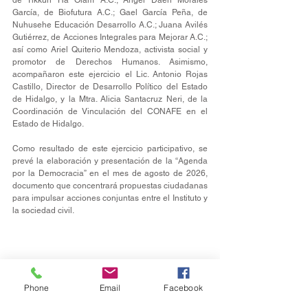
de Tikkun Ha Olam A.C.; Ángel Daen Morales 
García, de Biofutura A.C.; Gael García Peña, de 
Nuhusehe Educación Desarrollo A.C.; Juana Avilés 
Gutiérrez, de Acciones Integrales para Mejorar A.C.; 
así como Ariel Quiterio Mendoza, activista social y 
promotor de Derechos Humanos. Asimismo, 
acompañaron este ejercicio el Lic. Antonio Rojas 
Castillo, Director de Desarrollo Político del Estado 
de Hidalgo, y la Mtra. Alicia Santacruz Neri, de la 
Coordinación de Vinculación del CONAFE en el 
Estado de Hidalgo.
Como resultado de este ejercicio participativo, se 
prevé la elaboración y presentación de la “Agenda 
por la Democracia” en el mes de agosto de 2026, 
documento que concentrará propuestas ciudadanas 
para impulsar acciones conjuntas entre el Instituto y 
la sociedad civil.
Phone
Email
Facebook