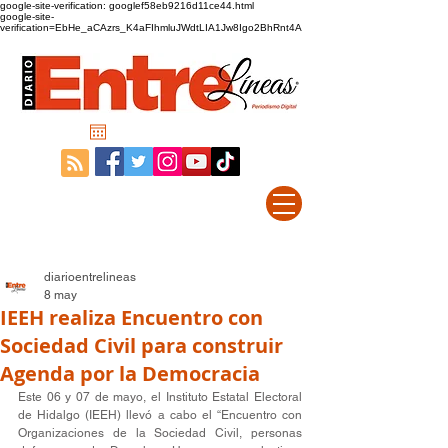
google-site-verification: googlef58eb9216d11ce44.html
google-site-
verification=EbHe_aCAzrs_K4aFIhmluJWdtLIA1Jw8Igo2BhRnt4A
diarioentrelineas
8 may
IEEH realiza Encuentro con
Sociedad Civil para construir
Agenda por la Democracia
Este 06 y 07 de mayo, el Instituto Estatal Electoral 
de Hidalgo (IEEH) llevó a cabo el “Encuentro con 
Organizaciones de la Sociedad Civil, personas 