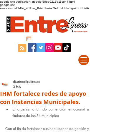
google-site-verification: googlef58eb9216d11ce44.html
google-site-
verification=EbHe_aCAzrs_K4aFIhmluJWdtLIA1Jw8Igo2BhRnt4A
diarioentrelineas
3 feb
IHM fortalece redes de apoyo
con Instancias Municipales.
El organismo brindó contención emocional a 
titulares de los 84 municipios
Con el fin de fortalecer sus habilidades de gestión y 