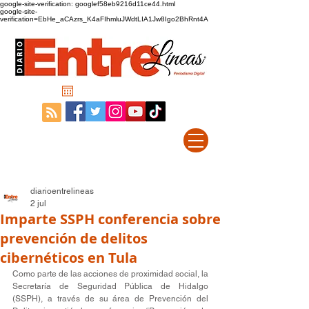
google-site-verification: googlef58eb9216d11ce44.html
google-site-
verification=EbHe_aCAzrs_K4aFIhmluJWdtLIA1Jw8Igo2BhRnt4A
diarioentrelineas
2 jul
Imparte SSPH conferencia sobre
prevención de delitos
cibernéticos en Tula
Como parte de las acciones de proximidad social, la 
Secretaría de Seguridad Pública de Hidalgo 
(SSPH), a través de su área de Prevención del 