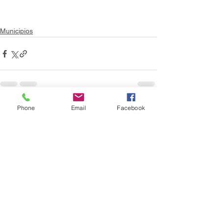
Municipios
Phone
Email
Facebook
Ver todo
Entradas recientes