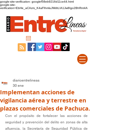
google-site-verification: googlef58eb9216d11ce44.html
google-site-
verification=EbHe_aCAzrs_K4aFIhmluJWdtLIA1Jw8Igo2BhRnt4A
diarioentrelineas
30 ene
Implementan acciones de
vigilancia aérea y terrestre en
plazas comerciales de Pachuca.
Con el propósito de fortalecer las acciones de 
seguridad y prevención del delito en zonas de alta 
afluencia, la Secretaría de Seguridad Pública de 