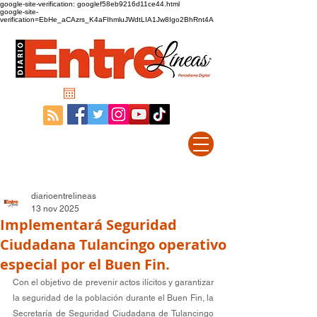
google-site-verification: googlef58eb9216d11ce44.html
google-site-
verification=EbHe_aCAzrs_K4aFIhmluJWdtLIA1Jw8Igo2BhRnt4A
diarioentrelineas
13 nov 2025
Implementará Seguridad
Ciudadana Tulancingo operativo
especial por el Buen Fin.
Con el objetivo de prevenir actos ilícitos y garantizar 
la seguridad de la población durante el Buen Fin, la 
Secretaría de Seguridad Ciudadana de Tulancingo 