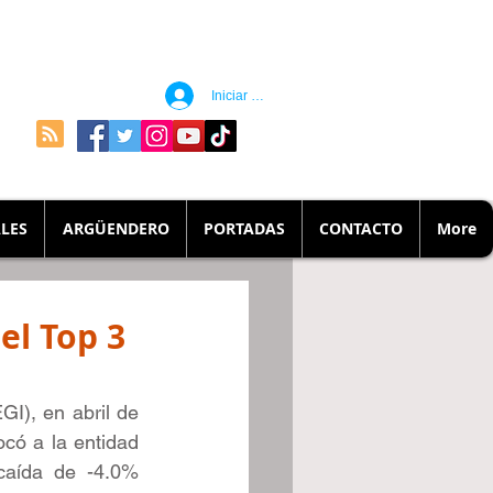
Iniciar sesión
LES
ARGÜENDERO
PORTADAS
CONTACTO
More
el Top 3
I), en abril de 
có a la entidad 
caída de -4.0% 