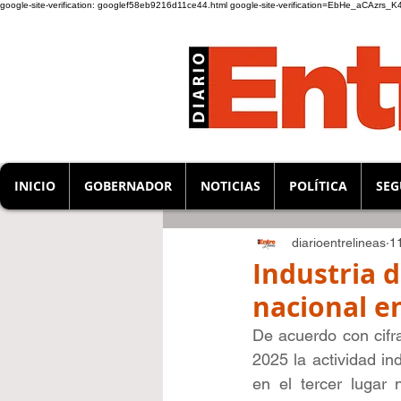
google-site-verification: googlef58eb9216d11ce44.html
google-site-verification=EbHe_aCAzrs
INICIO
GOBERNADOR
NOTICIAS
POLÍTICA
SEG
diarioentrelineas
1
Industria d
nacional en
De acuerdo con cifra
2025 la actividad in
en el tercer lugar 