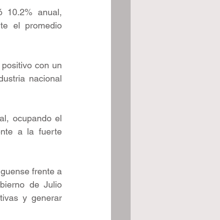
ó 10.2% anual, 
e el promedio 
positivo con un 
stria nacional 
l, ocupando el 
te a la fuerte 
lguense frente a 
ierno de Julio 
ivas y generar 