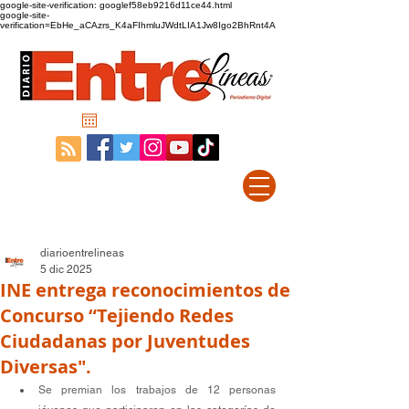
google-site-verification: googlef58eb9216d11ce44.html
google-site-
verification=EbHe_aCAzrs_K4aFIhmluJWdtLIA1Jw8Igo2BhRnt4A
diarioentrelineas
5 dic 2025
INE entrega reconocimientos de
Concurso “Tejiendo Redes
Ciudadanas por Juventudes
Diversas".
Se premian los trabajos de 12 personas 