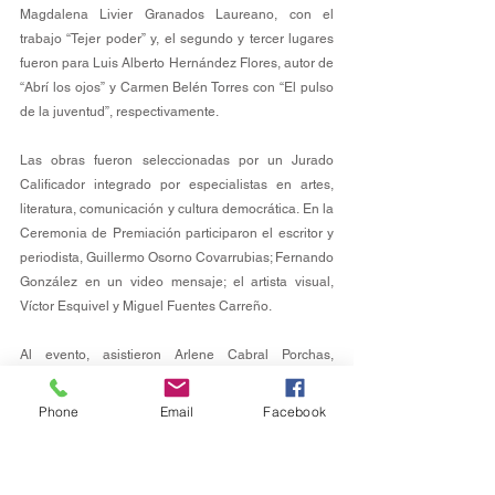
Magdalena Livier Granados Laureano, con el 
trabajo “Tejer poder” y, el segundo y tercer lugares 
fueron para Luis Alberto Hernández Flores, autor de 
“Abrí los ojos” y Carmen Belén Torres con “El pulso 
de la juventud”, respectivamente. 
Las obras fueron seleccionadas por un Jurado 
Calificador integrado por especialistas en artes, 
literatura, comunicación y cultura democrática. En la 
Ceremonia de Premiación participaron el escritor y 
periodista, Guillermo Osorno Covarrubias; Fernando 
González en un video mensaje; el artista visual, 
Víctor Esquivel y Miguel Fuentes Carreño. 
Al evento, asistieron Arlene Cabral Porchas, 
Coordinadora de Asuntos Internacionales, David 
Ramírez Bernal, Titular de la Unidad Técnica de 
Phone
Email
Facebook
Fiscalización, integrantes de la Junta General 
Ejecutiva y el Coordinador Nacional de Juventudes 
de Yaaj, Danny Ehuan.