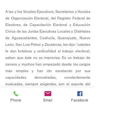
A las y los Vocales Ejecutivos, Secretarios y Vocales 
de Organización Electoral, del Registro Federal de 
Electores, de Capacitación Electoral y Educación 
Cívica de las Juntas Ejecutivas Locales y Distritales 
de Aguascalientes, Coahuila, Guanajuato, Nuevo 
León, San Luis Potosí y Zacatecas, les dijo: “ustedes 
le dan fortaleza y verticalidad al trabajo electoral, 
saben que éste no se improvisa. Es un trabajo de 
carrera y muchos han empezado desde los cargos 
más simples y han ido escalando por sus 
capacidades demostradas, constantemente 
evaluadas, siempre exigentes, son el soporte del 
INE”. 
Phone
Email
Facebook
Durante dos días, las vocalías que forma parte de la 
II Circunscripción, formarán grupos de trabajo 
enfocados en evaluar los procedimientos 
operativos, técnicos y normativos realizados 
durante los Procesos Electorales 2023-2024 y 