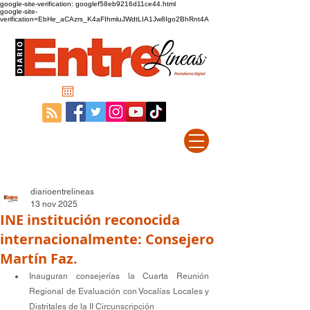
google-site-verification: googlef58eb9216d11ce44.html
google-site-
verification=EbHe_aCAzrs_K4aFIhmluJWdtLIA1Jw8Igo2BhRnt4A
diarioentrelineas
13 nov 2025
INE institución reconocida
internacionalmente: Consejero
Martín Faz.
Inauguran consejerías la Cuarta Reunión 
Regional de Evaluación con Vocalías Locales y 
Distritales de la II Circunscripción 