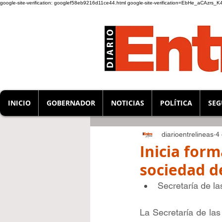
google-site-verification: googlef58eb9216d11ce44.html
google-site-verification=EbHe_aCAzrs
INICIO
GOBERNADOR
NOTICIAS
POLÍTICA
SEG
diarioentrelineas
4
Inicia for
sociedad d
Secretaría de la
La Secretaría de las