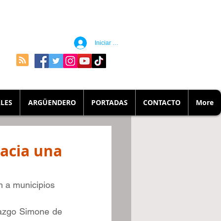
Iniciar sesión
LES
ARGÜENDERO
PORTADAS
CONTACTO
More
hacia una
 a municipios   
razgo Simone de 