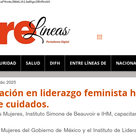
_K4aFIhmluJWdtLIA1Jw8Igo2BhRnt4A
URIDAD
SALUD
DIFH
ENTRE LÍNEAS DE
NACIONA
 dic 2025
mación en liderazgo feminista 
e cuidados.
s Mujeres, Instituto Simone de Beauvoir e IHM, capacitan
 Mujeres del Gobierno de México y el Instituto de Lide