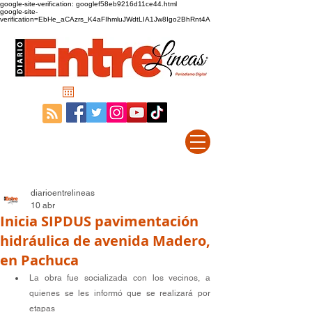
google-site-verification: googlef58eb9216d11ce44.html
google-site-
verification=EbHe_aCAzrs_K4aFIhmluJWdtLIA1Jw8Igo2BhRnt4A
diarioentrelineas
10 abr
Inicia SIPDUS pavimentación
hidráulica de avenida Madero,
en Pachuca
La obra fue socializada con los vecinos, a 
quienes se les informó que se realizará por 
etapas