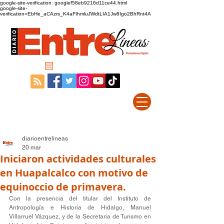
google-site-verification: googlef58eb9216d11ce44.html
google-site-
verification=EbHe_aCAzrs_K4aFIhmluJWdtLIA1Jw8Igo2BhRnt4A
diarioentrelineas
20 mar
Iniciaron actividades culturales
en Huapalcalco con motivo de
equinoccio de primavera.
Con la presencia del titular del Instituto de 
Antropología e Historia de Hidalgo, Manuel 
Villarruel Vázquez, y de la Secretaria de Turismo en 