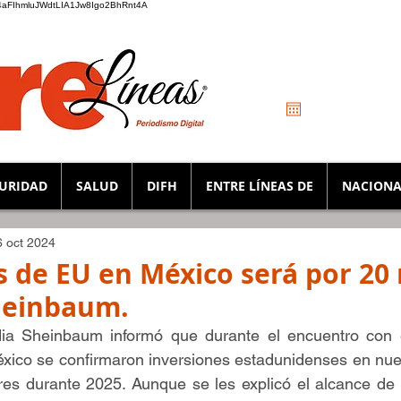
_K4aFIhmluJWdtLIA1Jw8Igo2BhRnt4A
URIDAD
SALUD
DIFH
ENTRE LÍNEAS DE
NACIONA
6 oct 2024
s de EU en México será por 20
heinbaum.
dia Sheinbaum informó que durante el encuentro con 
xico se confirmaron inversiones estadunidenses en nues
res durante 2025. Aunque se les explicó el alcance de 