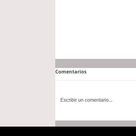
Comentarios
Escribir un comentario...
“Tiene muchas ganas de
venir a México”...
Sheinbaum sobre posible