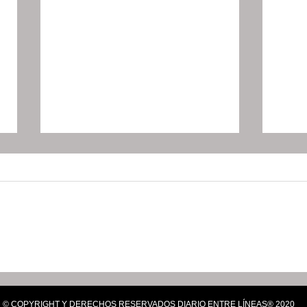
"Si hay amenazas, que
Shei
Maru Campos denuncie";
para
aclara Sheinbaum
tran
© COPYRIGHT Y DERECHOS RESERVADOS DIARIO ENTRE LÍNEAS® 2020