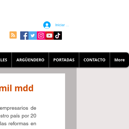
Iniciar sesión
LES
ARGÜENDERO
PORTADAS
CONTACTO
More
 mil mdd
empresarios de 
tro país por 20 
las reformas en 