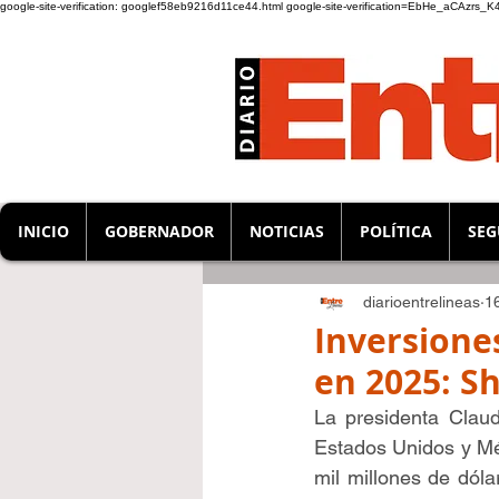
google-site-verification: googlef58eb9216d11ce44.html
google-site-verification=EbHe_aCAzrs
INICIO
GOBERNADOR
NOTICIAS
POLÍTICA
SEG
diarioentrelineas
1
Inversione
en 2025: S
La presidenta Clau
Estados Unidos y Mé
mil millones de dóla