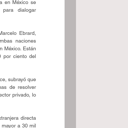
za en México se 
para dialogar 
arcelo Ebrard, 
ambas naciones 
n México. Están 
por ciento del 
e, subrayó que 
s de resolver 
tor privado, lo 
ranjera directa 
mayor a 30 mil 