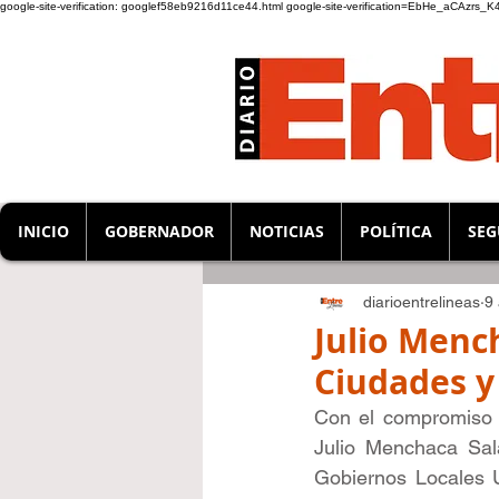
google-site-verification: googlef58eb9216d11ce44.html
google-site-verification=EbHe_aCAzrs
INICIO
GOBERNADOR
NOTICIAS
POLÍTICA
SEG
diarioentrelineas
9
Julio Menc
Ciudades y
Con el compromiso d
Julio Menchaca Sala
Gobiernos Locales 