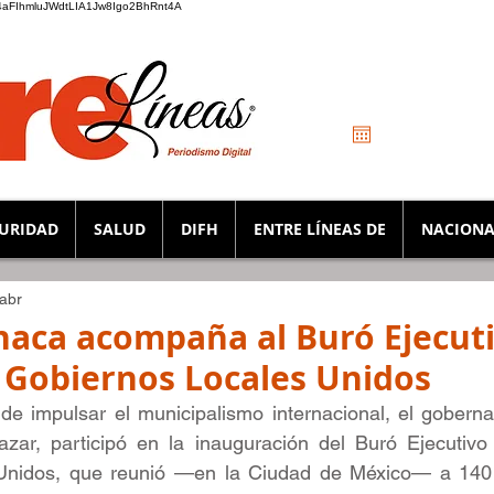
_K4aFIhmluJWdtLIA1Jw8Igo2BhRnt4A
URIDAD
SALUD
DIFH
ENTRE LÍNEAS DE
NACIONA
 abr
haca acompaña al Buró Ejecut
 Gobiernos Locales Unidos
e impulsar el municipalismo internacional, el gobernad
zar, participó en la inauguración del Buró Ejecutivo
Unidos, que reunió —en la Ciudad de México— a 140 