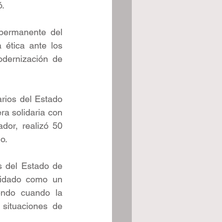
ó.
permanente del 
 ética ante los 
odernización de 
rios del Estado 
a solidaria con 
dor, realizó 50 
o.
 del Estado de 
lidado como un 
endo cuando la 
ituaciones de 