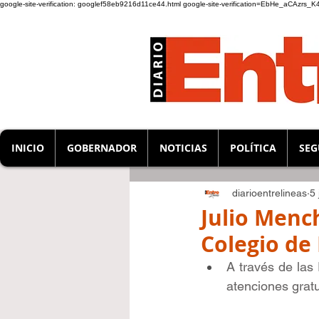
google-site-verification: googlef58eb9216d11ce44.html
google-site-verification=EbHe_aCAzrs
INICIO
GOBERNADOR
NOTICIAS
POLÍTICA
SEG
diarioentrelineas
5 
Julio Menc
Colegio de
A través de las
atenciones gratu