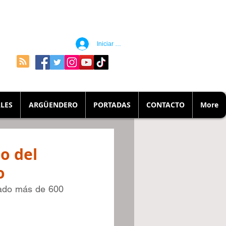
Iniciar sesión
LES
ARGÜENDERO
PORTADAS
CONTACTO
More
o del
o
dado más de 600 