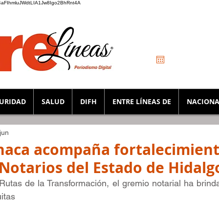
_K4aFIhmluJWdtLIA1Jw8Igo2BhRnt4A
URIDAD
SALUD
DIFH
ENTRE LÍNEAS DE
NACIONA
jun
haca acompaña fortalecimient
 Notarios del Estado de Hidalg
 Rutas de la Transformación, el gremio notarial ha brin
itas