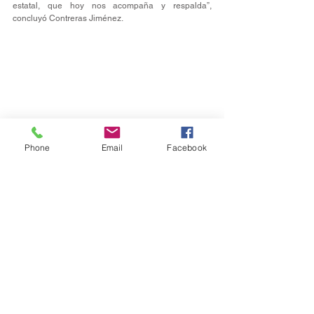
estatal, que hoy nos acompaña y respalda”, 
concluyó Contreras Jiménez.
Phone
Email
Facebook
Gobernador
Ver todo
Entradas recientes