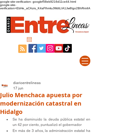
google-site-verification: googlef58eb9216d11ce44.html
google-site-
verification=EbHe_aCAzrs_K4aFIhmluJWdtLIA1Jw8Igo2BhRnt4A
diarioentrelineas
17 jun
Julio Menchaca apuesta por
modernización catastral en
Hidalgo
Se ha disminuido la deuda pública estatal en 
un 42 por ciento, puntualizó el gobernador
En más de 3 años, la administración estatal ha 