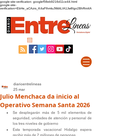
google-site-verification: googlef58eb9216d11ce44.html
google-site-
verification=EbHe_aCAzrs_K4aFIhmluJWdtLIA1Jw8Igo2BhRnt4A
diarioentrelineas
25 mar
Julio Menchaca da inicio al
Operativo Semana Santa 2026
Se desplegarán más de 5 mil elementos de 
seguridad, unidades de atención y personal de 
los tres niveles de gobierno
Esta temporada vacacional Hidalgo espera 
recibir más de 2 millones de personas