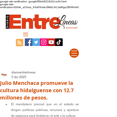
google-site-verification: googlef58eb9216d11ce44.html
google-site-
verification=EbHe_aCAzrs_K4aFIhmluJWdtLIA1Jw8Igo2BhRnt4A
diarioentrelineas
5 dic 2025
Julio Menchaca promueve la
cultura hidalguense con 12.7
millones de pesos.
El mandatario precisó que en el estado se 
dirigen políticas públicas, recursos y apertura 
de espacios para fortalecer el arte y la cultura