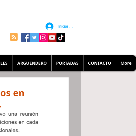
Iniciar sesión
LES
ARGÜENDERO
PORTADAS
CONTACTO
More
nos en
.
vo una reunión 
ciones en cada 
ionales.