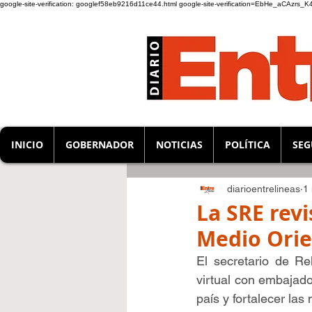
google-site-verification: googlef58eb9216d11ce44.html
google-site-verification=EbHe_aCAzrs
INICIO
GOBERNADOR
NOTICIAS
POLÍTICA
SEG
diarioentrelineas
1
La SRE rev
Medio Orien
El secretario de Re
virtual con embajad
país y fortalecer la