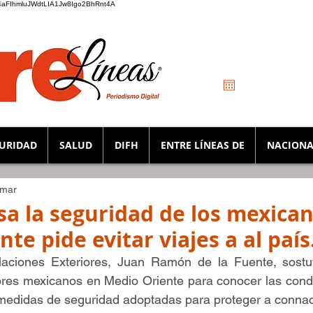
_K4aFIhmluJWdtLIA1Jw8Igo2BhRnt4A
URIDAD
SALUD
DIFH
ENTRE LÍNEAS DE
NACIONA
 mar
isa la seguridad de los mexica
te pide evitar viajes a al país
laciones Exteriores, Juan Ramón de la Fuente, sostu
ores mexicanos en Medio Oriente para conocer las condi
s medidas de seguridad adoptadas para proteger a connac