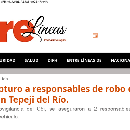
_K4aFIhmluJWdtLIA1Jw8Igo2BhRnt4A
URIDAD
SALUD
DIFH
ENTRE LÍNEAS DE
NACIONA
1 feb
pturo a responsables de robo 
n Tepeji del Río.
ovigilancia del C5i, se aseguraron a 2 responsable
vehículo.