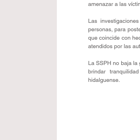
amenazar a las vícti
Las investigacione
personas, para poster
que coincide con he
atendidos por las au
La SSPH no baja la g
brindar tranquilida
hidalguense.