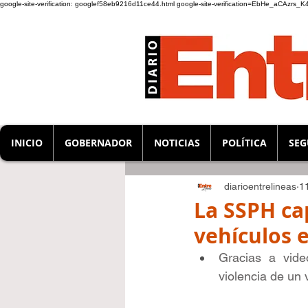
google-site-verification: googlef58eb9216d11ce44.html
google-site-verification=EbHe_aCAzrs
INICIO
GOBERNADOR
NOTICIAS
POLÍTICA
SEG
diarioentrelineas
1
La SSPH ca
vehículos e
Gracias a vide
violencia de un 