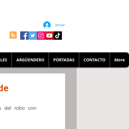
Iniciar sesión
LES
ARGÜENDERO
PORTADAS
CONTACTO
More
de
s del robo con 