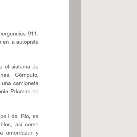
mergencias 911, 
en la autopista 
e el sistema de 
nes, Cómputo, 
a una camioneta 
onia Prismas en 
eji del Río, se 
bles, así como 
ra amordazar y 