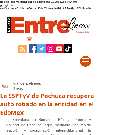
google-site-verification: googlef58eb9216d11ce44.html
google-site-
verification=EbHe_aCAzrs_K4aFIhmluJWdtLIA1Jw8Igo2BhRnt4A
diarioentrelineas
3 may
La SSPTyV de Pachuca recupera
auto robado en la entidad en el
EdoMex
La Secretaría de Seguridad Pública, Tránsito y 
Vialidad de Pachuca logró, mediante una rápida 
reacción y coordinación interinstitucional, la 