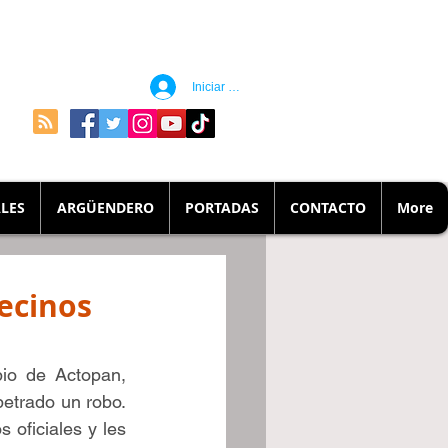
Iniciar sesión
LES
ARGÜENDERO
PORTADAS
CONTACTO
More
ecinos
io de Actopan, 
etrado un robo. 
 oficiales y les 