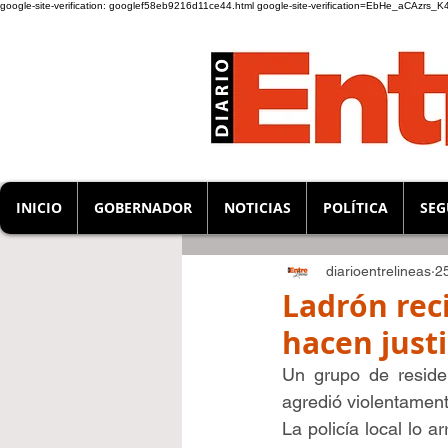
google-site-verification: googlef58eb9216d11ce44.html
google-site-verification=EbHe_aCAzrs
INICIO
GOBERNADOR
NOTICIAS
POLÍTICA
SEG
diarioentrelineas
2
Ladrón rec
hacen justi
Un grupo de residen
agredió violentament
La policía local lo a