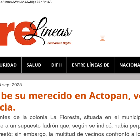
_K4aFIhmluJWdtLIA1Jw8Igo2BhRnt4A
URIDAD
SALUD
DIFH
ENTRE LÍNEAS DE
NACIONA
5 sept 2025
ibe su merecido en Actopan, v
cia.
tes de la colonia La Floresta, situada en el municip
e a un supuesto ladrón que, según se indicó, había perp
rrestó; sin embargo, la multitud de vecinos confrontó a los