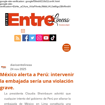
google-site-verification: googlef58eb9216d11ce44.html
google-site-
verification=EbHe_aCAzrs_K4aFIhmluJWdtLIA1Jw8Igo2BhRnt4A
diarioentrelineas
24 nov 2025
México alerta a Perú: intervenir
la embajada sería una violación
grave.
La presidenta Claudia Sheinbaum advirtió que 
cualquier intento del gobierno de Perú por allanar la 
embajada de México en Lima constituiría una 