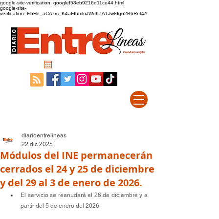
google-site-verification: googlef58eb9216d11ce44.html
google-site-
verification=EbHe_aCAzrs_K4aFIhmluJWdtLIA1Jw8Igo2BhRnt4A
diarioentrelineas
22 dic 2025
Módulos del INE permanecerán
cerrados el 24 y 25 de diciembre
y del 29 al 3 de enero de 2026.
El servicio se reanudará el 26 de diciembre y a 
partir del 5 de enero del 2026 