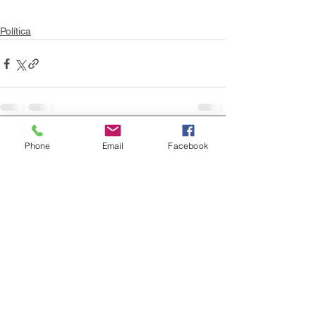
Política
Ver todo
Entradas recientes
Phone
Email
Facebook