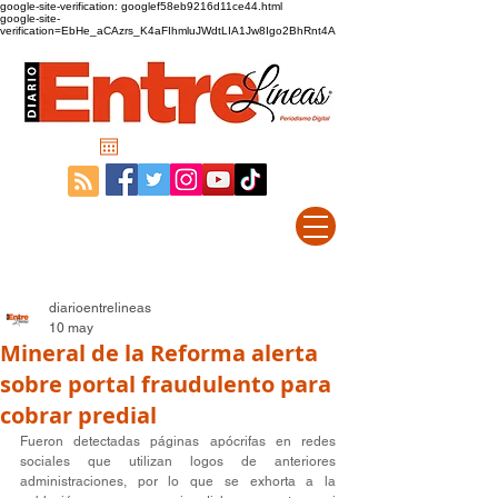
google-site-verification: googlef58eb9216d11ce44.html
google-site-
verification=EbHe_aCAzrs_K4aFIhmluJWdtLIA1Jw8Igo2BhRnt4A
diarioentrelineas
10 may
Mineral de la Reforma alerta
sobre portal fraudulento para
cobrar predial
Fueron detectadas páginas apócrifas en redes 
sociales que utilizan logos de anteriores 
administraciones, por lo que se exhorta a la 