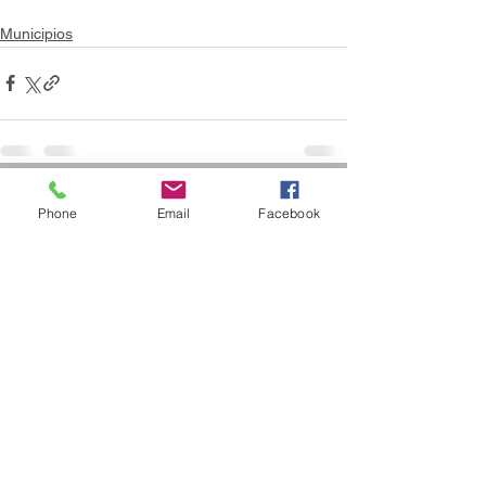
Municipios
Ver todo
Entradas recientes
Phone
Email
Facebook