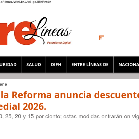
_K4aFIhmluJWdtLIA1Jw8Igo2BhRnt4A
URIDAD
SALUD
DIFH
ENTRE LÍNEAS DE
NACIONA
 ene
 la Reforma anuncia descuento
dial 2026.
0, 25, 20 y 15 por ciento; estas medidas entrarán en vigo