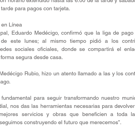
on horario extendido hasta las 6:00 de la tarde y sábado
tarde para pagos con tarjeta.
 en Línea
ipal, Eduardo Medécigo, confirmó que la liga de pago e
r de este lunes; al mismo tiempo pidió a los contri
edes sociales oficiales, donde se compartirá el enlac
de forma segura desde casa.
Medécigo Rubio, hizo un atento llamado a las y los cont
pago.
s fundamental para seguir transformando nuestro munici
ial, nos das las herramientas necesarias para devolver
 mejores servicios y obras que beneficien a toda l
seguimos construyendo el futuro que merecemos”.