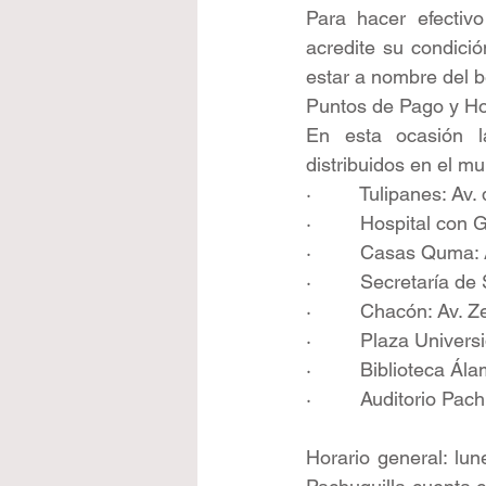
Para hacer efectivo
acredite su condició
estar a nombre del be
Puntos de Pago y Ho
En esta ocasión la
distribuidos en el mu
·         Tulipanes: A
·         Hospital con
·         Casas Quma:
·         Secretaría 
·         Chacón: Av. 
·         Plaza Unive
·         Biblioteca 
·         Auditorio Pa
Horario general: lun