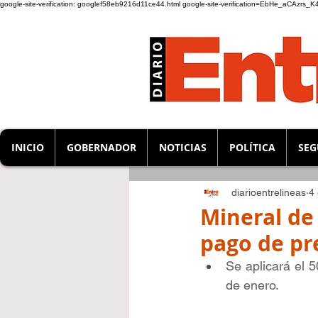
google-site-verification: googlef58eb9216d11ce44.html
google-site-verification=EbHe_aCAzrs
INICIO
GOBERNADOR
NOTICIAS
POLÍTICA
SEG
diarioentrelineas
4
Mineral de
pago de pre
Se aplicará el 5
de enero.