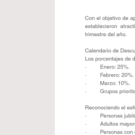
Con el objetivo de ap
establecieron atrac
trimestre del año.
Calendario de Desc
Los porcentajes de d
·         Enero: 25%.
·         Febrero: 20%.
·         Marzo: 10%.
·         Grupos priori
Reconociendo el esf
·         Personas ju
·         Adultos ma
·         Personas co