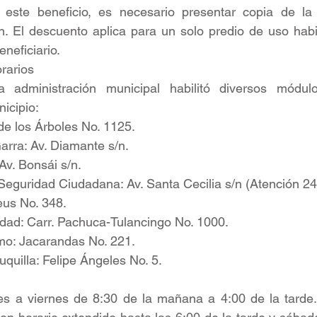
 este beneficio, es necesario presentar copia de la 
n. El descuento aplica para un solo predio de uso habi
neficiario.
rarios
 administración municipal habilitó diversos módulo
nicipio:
v. de los Árboles No. 1125.
 Garra: Av. Diamante s/n. 
 Av. Bonsái s/n.
de Seguridad Ciudadana: Av. Santa Cecilia s/n (Atención 24
Zeus No. 348.
rsidad: Carr. Pachuca-Tulancingo No. 1000.
Álamo: Jacarandas No. 221.
chuquilla: Felipe Ángeles No. 5.
es a viernes de 8:30 de la mañana a 4:00 de la tarde. 