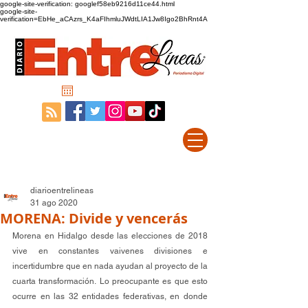
google-site-verification: googlef58eb9216d11ce44.html
google-site-
verification=EbHe_aCAzrs_K4aFIhmluJWdtLIA1Jw8Igo2BhRnt4A
diarioentrelineas
31 ago 2020
MORENA: Divide y vencerás
Morena en Hidalgo desde las elecciones de 2018 
vive en constantes vaivenes divisiones e 
incertidumbre que en nada ayudan al proyecto de la 
cuarta transformación. Lo preocupante es que esto 
ocurre en las 32 entidades federativas, en donde 