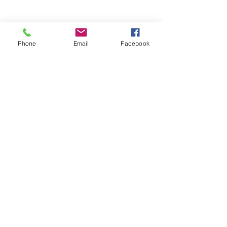
El Argüendero
Phone
Email
Facebook
Ver todo
Entradas recientes